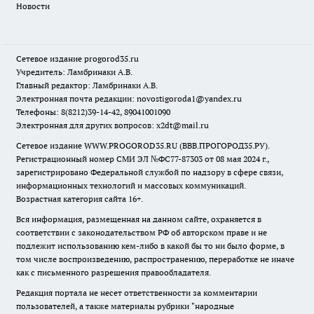
Новости
Сетевое издание
progorod35.r
u
Учредитель: Ламбринаки А.В.
Главный редактор: Ламбринаки А.В.
Электронная почта редакции:
novostigoroda1@yandex.ru
Телефоны: 8(8212)39-14-42, 89041001090
Электронная для других вопросов: x2dt@mail.ru
Сетевое издание WWW.PROGOROD35.RU (ВВВ.ПРОГОРОД35.РУ).
Регистрационный номер СМИ ЭЛ №ФС77-87303 от 08 мая 2024 г.,
зарегистрировано Федеральной службой по надзору в сфере связи,
информационных технологий и массовых коммуникаций.
Возрастная категория сайта 16+.
Вся информация, размещенная на данном сайте, охраняется в
соответствии с законодательством РФ об авторском праве и не
подлежит использованию кем-либо в какой бы то ни было форме, в
том числе воспроизведению, распространению, переработке не иначе
как с письменного разрешения правообладателя.
Редакция портала не несет ответственности за комментарии
пользователей, а также материалы рубрики "народные