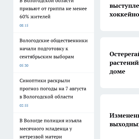
В Вологодской области
выступл
привьют от гриппа не менее
хоккейно
60% жителей
08:15
Вологодские общественники
начали подготовку к
Остерега
сентябрьским выборам
растений
05:30
доме
Синоптики раскрыли
прогноз погоды на 7 августа
в Вологодской области
02:55
Изменени
В Вологде полиция изъяла
выходных
месячного младенца у
нетрезвой матери