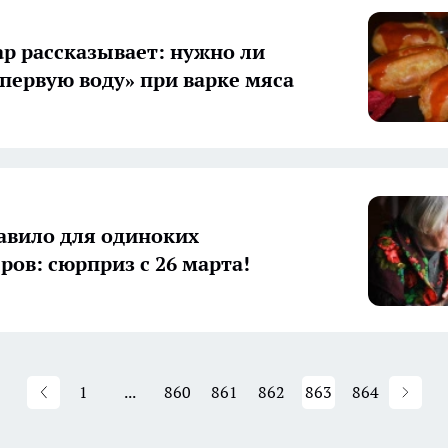
р рассказывает: нужно ли
«первую воду» при варке мяса
авило для одиноких
ров: сюрприз с 26 марта!
1
...
860
861
862
863
864