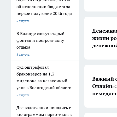
об исполнении бюджета за
первое полугодие 2026 года
5 августа
Денежная
В Вологде снесут старый
жизни ро
фонтан и построят зону
денежно
отдыха
5 августа
Суд оштрафовал
браконьеров на 1,3
Важный с
миллиона за незаконный
Онлайн»:
улов в Вологодской области
немедле
5 августа
Две вологжанки попались с
килограммом наркотиков в