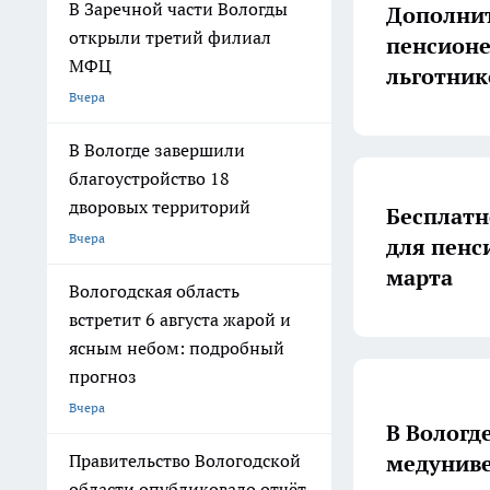
В Заречной части Вологды
Дополнит
открыли третий филиал
пенсионе
МФЦ
льготник
Вчера
В Вологде завершили
благоустройство 18
дворовых территорий
Бесплатн
Вчера
для пенси
марта
Вологодская область
встретит 6 августа жарой и
ясным небом: подробный
прогноз
Вчера
В Вологд
медуниве
Правительство Вологодской
области опубликовало отчёт