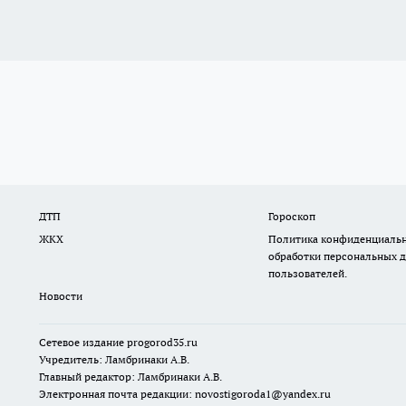
ДТП
Гороскоп
ЖКХ
Политика конфиденциальн
обработки персональных 
пользователей.
Новости
Сетевое издание
progorod35.r
u
Учредитель: Ламбринаки А.В.
Главный редактор: Ламбринаки А.В.
Электронная почта редакции:
novostigoroda1@yandex.ru