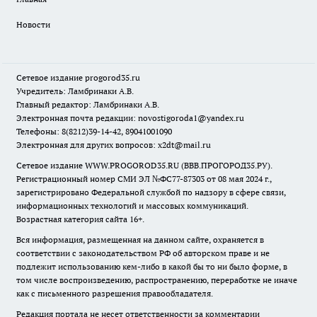
Новости
Сетевое издание
progorod35.r
u
Учредитель: Ламбринаки А.В.
Главный редактор: Ламбринаки А.В.
Электронная почта редакции:
novostigoroda1@yandex.ru
Телефоны: 8(8212)39-14-42, 89041001090
Электронная для других вопросов: x2dt@mail.ru
Сетевое издание WWW.PROGOROD35.RU (ВВВ.ПРОГОРОД35.РУ).
Регистрационный номер СМИ ЭЛ №ФС77-87303 от 08 мая 2024 г.,
зарегистрировано Федеральной службой по надзору в сфере связи,
информационных технологий и массовых коммуникаций.
Возрастная категория сайта 16+.
Вся информация, размещенная на данном сайте, охраняется в
соответствии с законодательством РФ об авторском праве и не
подлежит использованию кем-либо в какой бы то ни было форме, в
том числе воспроизведению, распространению, переработке не иначе
как с письменного разрешения правообладателя.
Редакция портала не несет ответственности за комментарии