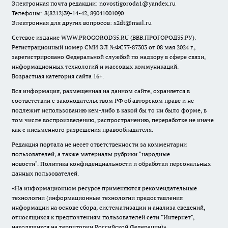
Электронная почта редакции:
novostigoroda1@yandex.ru
Телефоны: 8(8212)39-14-42, 89041001090
Электронная для других вопросов: x2dt@mail.ru
Сетевое издание WWW.PROGOROD35.RU (ВВВ.ПРОГОРОД35.РУ).
Регистрационный номер СМИ ЭЛ №ФС77-87303 от 08 мая 2024 г.,
зарегистрировано Федеральной службой по надзору в сфере связи,
информационных технологий и массовых коммуникаций.
Возрастная категория сайта 16+.
Вся информация, размещенная на данном сайте, охраняется в
соответствии с законодательством РФ об авторском праве и не
подлежит использованию кем-либо в какой бы то ни было форме, в
том числе воспроизведению, распространению, переработке не иначе
как с письменного разрешения правообладателя.
Редакция портала не несет ответственности за комментарии
пользователей, а также материалы рубрики "народные
новости".
Политика конфиденциальности и обработки персональных
данных пользователей
.
«На информационном ресурсе применяются рекомендательные
технологии (информационные технологии предоставления
информации на основе сбора, систематизации и анализа сведений,
относящихся к предпочтениям пользователей сети "Интернет",
находящихся на территории Российской Федерации)».