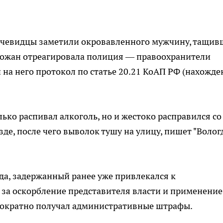
 очевидцы заметили окровавленного мужчину, тащив
орожан отреагировала полиция — правоохранители
 на него протокол по статье 20.21 КоАП РФ (нахожде
ько распивал алкоголь, но и жестоко расправился со
де, после чего выволок тушу на улицу, пишет "Волог
да, задержанный ранее уже привлекался к
ь за оскорбление представителя власти и применение
днократно получал административные штрафы.