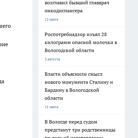
возглавил бывший главврач
онкодиспансера
13 июля
шего
Роспотребнадзор изъял 28
килограмм опасной молочки в
ние
Вологодской области
3 августа
Власти объяснили смысл
да
нового монумента Сталину и
Бардину в Вологодской
области
15 июля
В Вологде перед судом
предстанут три родственницы
по делу об изготовлении