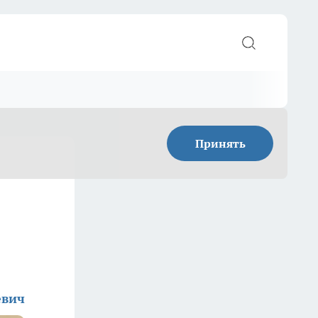
Принять
евич