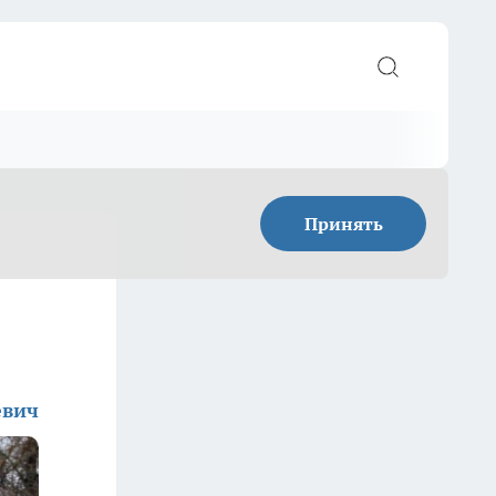
Принять
евич