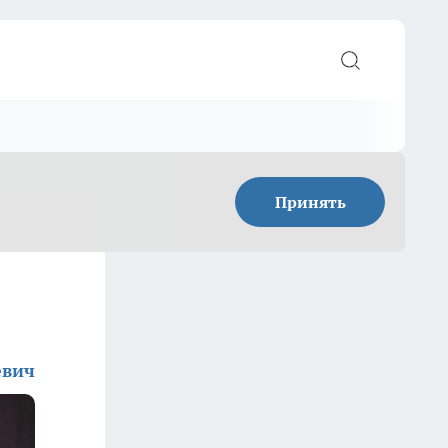
Принять
евич