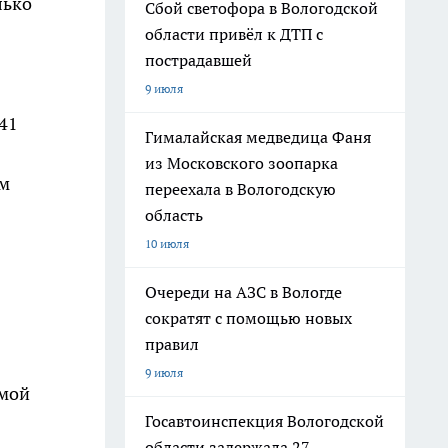
лько
Сбой светофора в Вологодской
области привёл к ДТП с
пострадавшей
9 июля
41
Гималайская медведица Фаня
из Московского зоопарка
им
переехала в Вологодскую
область
10 июля
Очереди на АЗС в Вологде
сократят с помощью новых
правил
9 июля
ммой
Госавтоинспекция Вологодской
области задержала 27