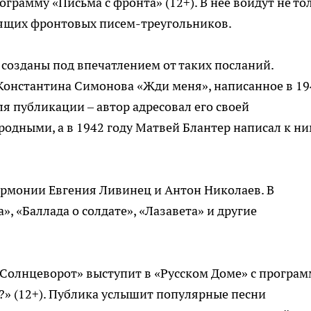
грамму «Письма с фронта» (12+). В неё войдут не то
оящих фронтовых писем-треугольников.
созданы под впечатлением от таких посланий.
Константина Симонова «Жди меня», написанное в 19
ля публикации – автор адресовал его своей
родными, а в 1942 году Матвей Блантер написал к н
армонии Евгения Ливинец и Антон Николаев. В
, «Баллада о солдате», «Лазавета» и другие
«Солнцеворот» выступит в «Русском Доме» с програ
е?» (12+). Публика услышит популярные песни