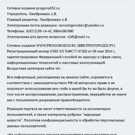
Сетевое издание
progorod35.r
u
Учредитель: Ламбринаки А.В.
Главный редактор: Ламбринаки А.В.
Электронная почта редакции:
novostigoroda1@yandex.ru
Телефоны: 8(8212)39-14-42, 89041001090
Электронная для других вопросов: x2dt@mail.ru
Сетевое издание WWW.PROGOROD35.RU (ВВВ.ПРОГОРОД35.РУ).
Регистрационный номер СМИ ЭЛ №ФС77-87303 от 08 мая 2024 г.,
зарегистрировано Федеральной службой по надзору в сфере связи,
информационных технологий и массовых коммуникаций.
Возрастная категория сайта 16+.
Вся информация, размещенная на данном сайте, охраняется в
соответствии с законодательством РФ об авторском праве и не
подлежит использованию кем-либо в какой бы то ни было форме, в
том числе воспроизведению, распространению, переработке не иначе
как с письменного разрешения правообладателя.
Редакция портала не несет ответственности за комментарии
пользователей, а также материалы рубрики "народные
новости".
Политика конфиденциальности и обработки персональных
данных пользователей
.
«На информационном ресурсе применяются рекомендательные