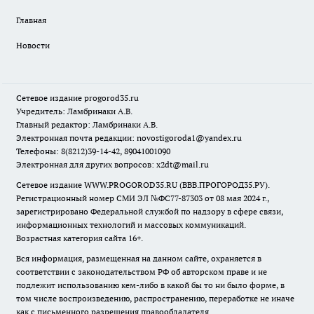
Главная
Новости
Сетевое издание
progorod35.r
u
Учредитель: Ламбринаки А.В.
Главный редактор: Ламбринаки А.В.
Электронная почта редакции:
novostigoroda1@yandex.ru
Телефоны: 8(8212)39-14-42, 89041001090
Электронная для других вопросов: x2dt@mail.ru
Сетевое издание WWW.PROGOROD35.RU (ВВВ.ПРОГОРОД35.РУ).
Регистрационный номер СМИ ЭЛ №ФС77-87303 от 08 мая 2024 г.,
зарегистрировано Федеральной службой по надзору в сфере связи,
информационных технологий и массовых коммуникаций.
Возрастная категория сайта 16+.
Вся информация, размещенная на данном сайте, охраняется в
соответствии с законодательством РФ об авторском праве и не
подлежит использованию кем-либо в какой бы то ни было форме, в
том числе воспроизведению, распространению, переработке не иначе
как с письменного разрешения правообладателя.