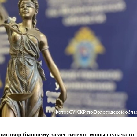
Фото: СУ СКР по Вологодской обла
риговор бывшему заместителю главы сельского