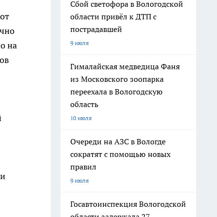
Сбой светофора в Вологодской
 от
области привёл к ДТП с
пострадавшей
ично
9 июля
о на
лов
Гималайская медведица Фаня
из Московского зоопарка
переехала в Вологодскую
область
й
10 июля
Очереди на АЗС в Вологде
сократят с помощью новых
правил
 и
9 июля
Госавтоинспекция Вологодской
области задержала 27