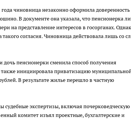
22 года чиновница незаконно оформила доверенность
шино. В документе она указала, что пенсионерка л
чери на представление интересов в госорганах. Однак
 такого согласия. Чиновница действовала лишь со с
и дочь пенсионерки сменила способ получения
 а также инициировала приватизацию муниципально
рублей. В результате жилье перешло в частную
ны судебные экспертизы, включая почерковедческую
енный комитет изъял проектные, бухгалтерские и