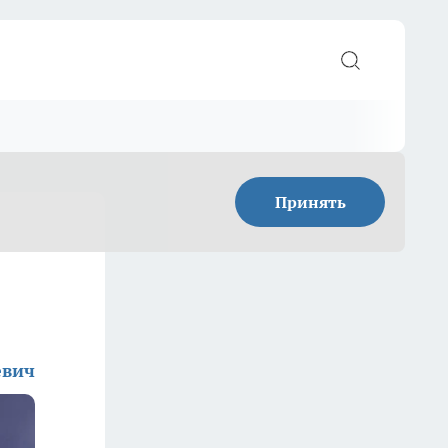
Принять
евич