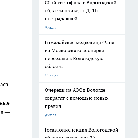
Сбой светофора в Вологодской
области привёл к ДТП с
пострадавшей
9 июля
Гималайская медведица Фаня
из Московского зоопарка
переехала в Вологодскую
область
10 июля
часа
Очереди на АЗС в Вологде
сократят с помощью новых
нные
правил
ия —
9 июля
Госавтоинспекция Вологодской
области задержала 27