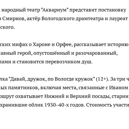
 народный театр "Аквариум" представит постановку
р Смирнов, актёр Вологодского драмтеатра и лауреат
ского.
ских мифах о Хароне и Орфее, рассказывает историю
лавный герой, опустошённый и разочарованный,
лами и становится перевозчиком душ.
лка "Давай, дружок, по Вологде кружок" (12+). За три 
ных памятников, включая места, связанные с Иваном
аршрут охватывает Нижний и Верхний посады, стари
сохранившие облик 1930–40-х годов. Стоимость участ