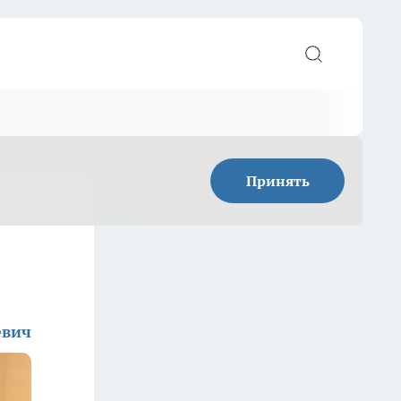
Принять
евич