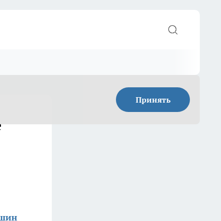
Принять
е
ишин