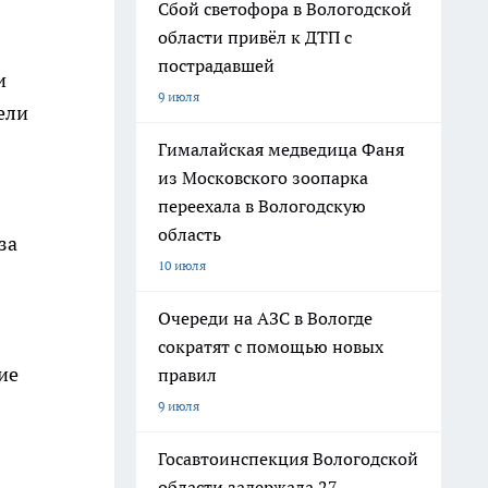
Сбой светофора в Вологодской
области привёл к ДТП с
пострадавшей
и
9 июля
ели
Гималайская медведица Фаня
из Московского зоопарка
переехала в Вологодскую
область
за
10 июля
Очереди на АЗС в Вологде
сократят с помощью новых
ие
правил
9 июля
Госавтоинспекция Вологодской
области задержала 27