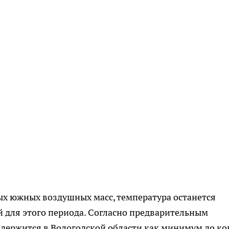
ых южных воздушных масс, температура останется
 для этого периода. Согласно предварительным
адержится в Вологодской области как минимум до ко