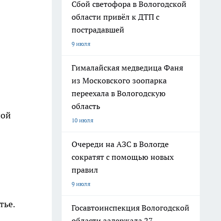
Сбой светофора в Вологодской
области привёл к ДТП с
пострадавшей
9 июля
Гималайская медведица Фаня
из Московского зоопарка
переехала в Вологодскую
область
ной
10 июля
Очереди на АЗС в Вологде
сократят с помощью новых
правил
9 июля
тье.
Госавтоинспекция Вологодской
области задержала 27