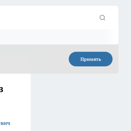
Принять
в
евич