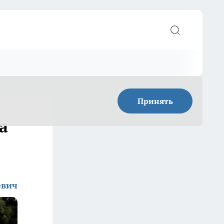
Принять
а
евич