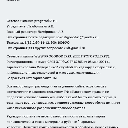
Сетевое издание
progorod35.r
u
Учредитель: Ламбринаки А.В.
Главный редактор: Ламбринаки А.В.
Электронная почта редакции:
novostigoroda1@yandex.ru
Телефоны: 8(8212)39-14-42, 89041001090
Электронная для других вопросов: x2dt@mail.ru
Сетевое издание WWW.PROGOROD35.RU (ВВВ.ПРОГОРОД35.РУ).
Регистрационный номер СМИ ЭЛ №ФС77-87303 от 08 мая 2024 г.,
зарегистрировано Федеральной службой по надзору в сфере связи,
информационных технологий и массовых коммуникаций.
Возрастная категория сайта 16+.
Вся информация, размещенная на данном сайте, охраняется в
соответствии с законодательством РФ об авторском праве и не
подлежит использованию кем-либо в какой бы то ни было форме, в
том числе воспроизведению, распространению, переработке не иначе
как с письменного разрешения правообладателя.
Редакция портала не несет ответственности за комментарии
пользователей, а также материалы рубрики "народные
новости".
Политика конфиденциальности и обработки персональных