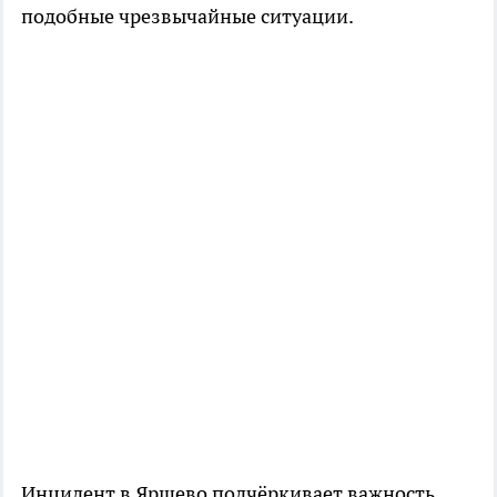
подобные чрезвычайные ситуации.
Инцидент в Яршево подчёркивает важность