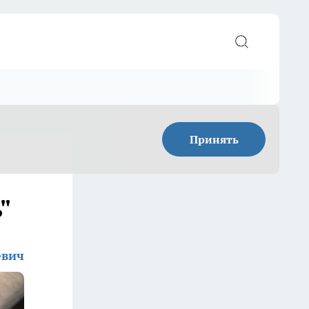
Принять
"
евич