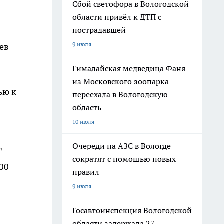
Сбой светофора в Вологодской
области привёл к ДТП с
пострадавшей
9 июля
ев
Гималайская медведица Фаня
из Московского зоопарка
ью к
переехала в Вологодскую
область
10 июля
Очереди на АЗС в Вологде
"
сократят с помощью новых
:00
правил
9 июля
Госавтоинспекция Вологодской
области задержала 27