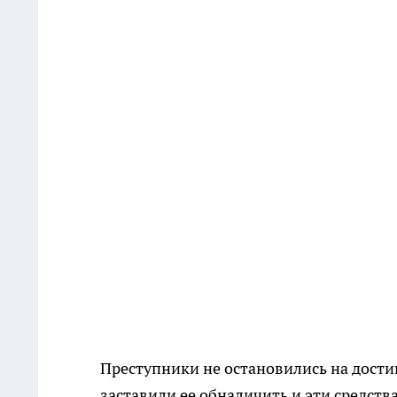
Преступники не остановились на достиг
заставили ее обналичить и эти средств