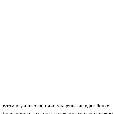
нутом и, узнав о наличии у жертвы вклада в банке,
а. Лишь после разговора с сотрудниками финансовог