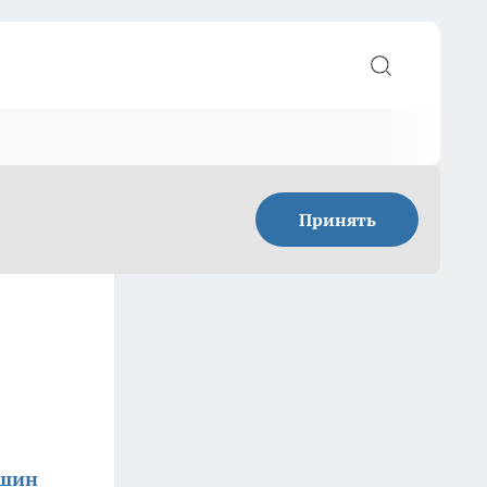
Принять
ишин