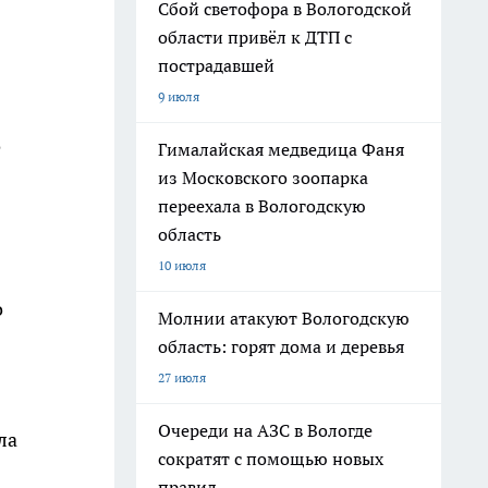
Сбой светофора в Вологодской
области привёл к ДТП с
пострадавшей
9 июля
о
Гималайская медведица Фаня
из Московского зоопарка
переехала в Вологодскую
область
10 июля
о
Молнии атакуют Вологодскую
область: горят дома и деревья
27 июля
Очереди на АЗС в Вологде
ла
сократят с помощью новых
правил