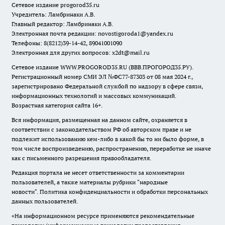
Сетевое издание
progorod35.r
u
Учредитель: Ламбринаки А.В.
Главный редактор: Ламбринаки А.В.
Электронная почта редакции:
novostigoroda1@yandex.ru
Телефоны: 8(8212)39-14-42, 89041001090
Электронная для других вопросов: x2dt@mail.ru
Сетевое издание WWW.PROGOROD35.RU (ВВВ.ПРОГОРОД35.РУ).
Регистрационный номер СМИ ЭЛ №ФС77-87303 от 08 мая 2024 г.,
зарегистрировано Федеральной службой по надзору в сфере связи,
информационных технологий и массовых коммуникаций.
Возрастная категория сайта 16+.
Вся информация, размещенная на данном сайте, охраняется в
соответствии с законодательством РФ об авторском праве и не
подлежит использованию кем-либо в какой бы то ни было форме, в
том числе воспроизведению, распространению, переработке не иначе
как с письменного разрешения правообладателя.
Редакция портала не несет ответственности за комментарии
пользователей, а также материалы рубрики "народные
новости".
Политика конфиденциальности и обработки персональных
данных пользователей
.
«На информационном ресурсе применяются рекомендательные