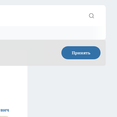
Принять
евич