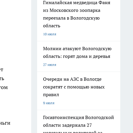
Гималайская медведица Фаня
из Московского зоопарка
переехала в Вологодскую
область
10 июля
Молнии атакуют Вологодскую
область: горят дома и деревья
27 июля
ет
ть
Очереди на АЗС в Вологде
сократят с помощью новых
том
правил
9 июля
Госавтоинспекция Вологодской
ньги
области задержала 27
нелегальных водителей за