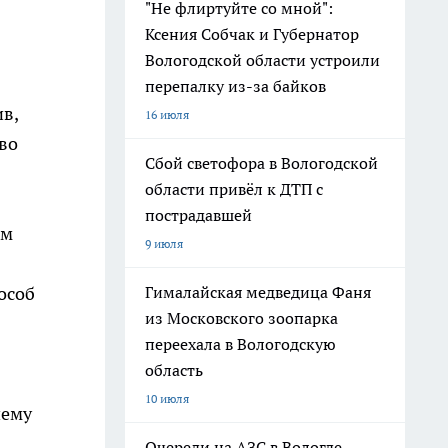
"Не флиртуйте со мной":
Ксения Собчак и Губернатор
Вологодской области устроили
перепалку из-за байков
ив,
16 июля
во
Сбой светофора в Вологодской
области привёл к ДТП с
пострадавшей
ам
9 июля
Гималайская медведица Фаня
особ
из Московского зоопарка
переехала в Вологодскую
область
10 июля
шему
Очереди на АЗС в Вологде