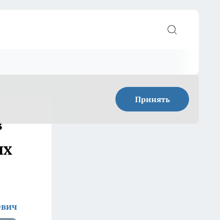
Принять
з
их
евич