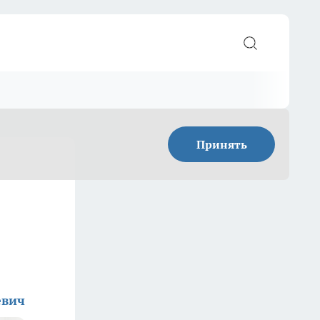
Принять
евич