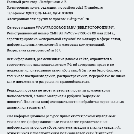
Главный редактор: Ламбринаки А.В.
Электронная почта редакции:
novostigoroda1@yandex.ru
Телефоны: 8(8212)39-14-42, 89041001090
Электронная для других вопросов: x2dt@mail.ru
Сетевое издание WWW.PROGOROD35.RU (ВВВ.ПРОГОРОД35.РУ).
Регистрационный номер СМИ ЭЛ №ФС77-87303 от 08 мая 2024 г.,
зарегистрировано Федеральной службой по надзору в сфере связи,
информационных технологий и массовых коммуникаций.
Возрастная категория сайта 16+.
Вся информация, размещенная на данном сайте, охраняется в
соответствии с законодательством РФ об авторском праве и не
подлежит использованию кем-либо в какой бы то ни было форме, в
том числе воспроизведению, распространению, переработке не иначе
как с письменного разрешения правообладателя.
Редакция портала не несет ответственности за комментарии
пользователей, а также материалы рубрики "народные
новости".
Политика конфиденциальности и обработки персональных
данных пользователей
.
«На информационном ресурсе применяются рекомендательные
технологии (информационные технологии предоставления
информации на основе сбора, систематизации и анализа сведений,
относящихся к предпочтениям пользователей сети "Интернет",