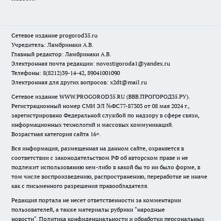
Сетевое издание
progorod35.r
u
Учредитель: Ламбринаки А.В.
Главный редактор: Ламбринаки А.В.
Электронная почта редакции:
novostigoroda1@yandex.ru
Телефоны: 8(8212)39-14-42, 89041001090
Электронная для других вопросов: x2dt@mail.ru
Сетевое издание WWW.PROGOROD35.RU (ВВВ.ПРОГОРОД35.РУ).
Регистрационный номер СМИ ЭЛ №ФС77-87303 от 08 мая 2024 г.,
зарегистрировано Федеральной службой по надзору в сфере связи,
информационных технологий и массовых коммуникаций.
Возрастная категория сайта 16+.
Вся информация, размещенная на данном сайте, охраняется в
соответствии с законодательством РФ об авторском праве и не
подлежит использованию кем-либо в какой бы то ни было форме, в
том числе воспроизведению, распространению, переработке не иначе
как с письменного разрешения правообладателя.
Редакция портала не несет ответственности за комментарии
пользователей, а также материалы рубрики "народные
новости".
Политика конфиденциальности и обработки персональных