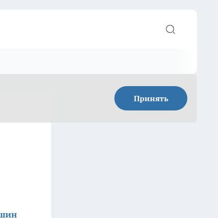
Принять
ишин