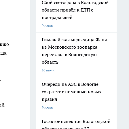
Сбой светофора в Вологодской
области привёл к ДТП с
пострадавшей
9 июля
Гималайская медведица Фаня
акже
из Московского зоопарка
гда
переехала в Вологодскую
область
10 июля
х
Очереди на АЗС в Вологде
сократят с помощью новых
правил
ой
9 июля
Госавтоинспекция Вологодской
области задержала 27