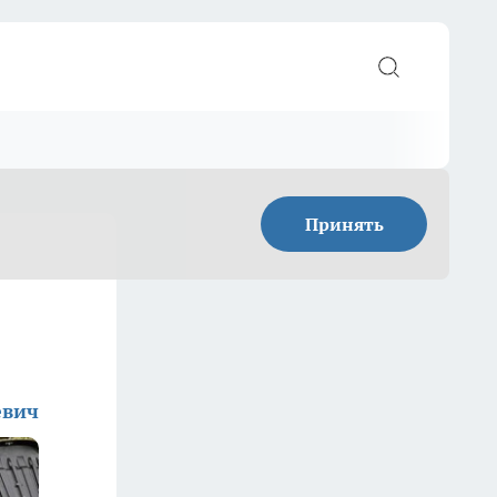
Принять
евич