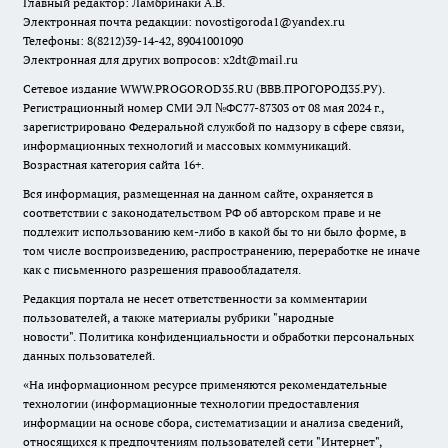
Главный редактор: Ламбринаки А.В.
Электронная почта редакции:
novostigoroda1@yandex.ru
Телефоны: 8(8212)39-14-42, 89041001090
Электронная для других вопросов: x2dt@mail.ru
Сетевое издание WWW.PROGOROD35.RU (ВВВ.ПРОГОРОД35.РУ).
Регистрационный номер СМИ ЭЛ №ФС77-87303 от 08 мая 2024 г.,
зарегистрировано Федеральной службой по надзору в сфере связи,
информационных технологий и массовых коммуникаций.
Возрастная категория сайта 16+.
Вся информация, размещенная на данном сайте, охраняется в
соответствии с законодательством РФ об авторском праве и не
подлежит использованию кем-либо в какой бы то ни было форме, в
том числе воспроизведению, распространению, переработке не иначе
как с письменного разрешения правообладателя.
Редакция портала не несет ответственности за комментарии
пользователей, а также материалы рубрики "народные
новости".
Политика конфиденциальности и обработки персональных
данных пользователей
.
«На информационном ресурсе применяются рекомендательные
технологии (информационные технологии предоставления
информации на основе сбора, систематизации и анализа сведений,
относящихся к предпочтениям пользователей сети "Интернет",