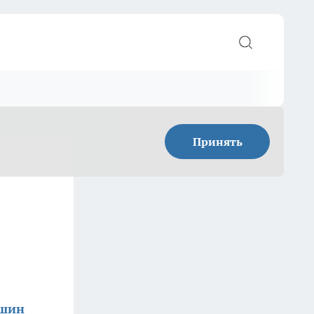
Принять
ишин