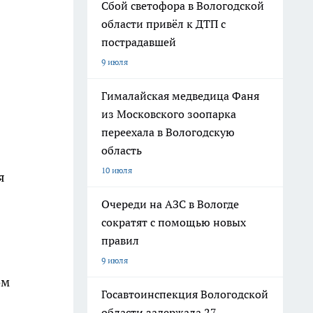
Сбой светофора в Вологодской
области привёл к ДТП с
пострадавшей
9 июля
Гималайская медведица Фаня
из Московского зоопарка
переехала в Вологодскую
область
10 июля
я
Очереди на АЗС в Вологде
сократят с помощью новых
правил
9 июля
ом
Госавтоинспекция Вологодской
области задержала 27