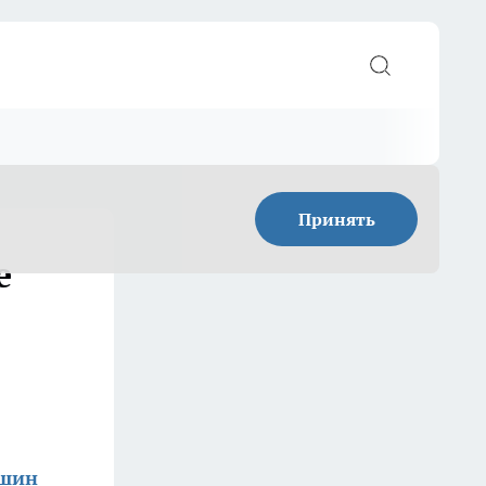
Принять
е
ишин