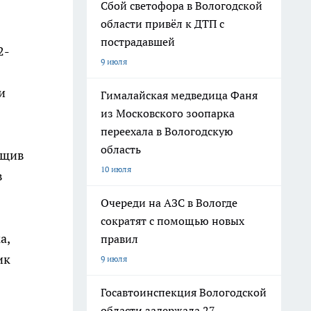
Сбой светофора в Вологодской
области привёл к ДТП с
пострадавшей
2-
9 июля
и
Гималайская медведица Фаня
из Московского зоопарка
переехала в Вологодскую
область
бщив
10 июля
в
Очереди на АЗС в Вологде
сократят с помощью новых
а,
правил
ик
9 июля
Госавтоинспекция Вологодской
области задержала 27