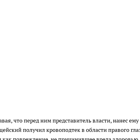
вая, что перед ним представитель власти, нанес ему
ицейский получил кровоподтек в области правого гла
 как повреждение, не причинившее вреда здоровью.