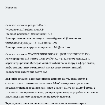
Новости
Сетевое издание
progorod35.r
u
Учредитель: Ламбринаки А.В.
Главный редактор: Ламбринаки А.В.
Электронная почта редакции:
novostigoroda1@yandex.ru
Телефоны: 8(8212)39-14-42, 89041001090
Электронная для других вопросов: x2dt@mail.ru
Сетевое издание WWW.PROGOROD35.RU (ВВВ.ПРОГОРОД35.РУ).
Регистрационный номер СМИ ЭЛ №ФС77-87303 от 08 мая 2024 г.,
зарегистрировано Федеральной службой по надзору в сфере связи,
информационных технологий и массовых коммуникаций.
Возрастная категория сайта 16+.
Вся информация, размещенная на данном сайте, охраняется в
соответствии с законодательством РФ об авторском праве и не
подлежит использованию кем-либо в какой бы то ни было форме, в
том числе воспроизведению, распространению, переработке не иначе
как с письменного разрешения правообладателя.
Редакция портала не несет ответственности за комментарии