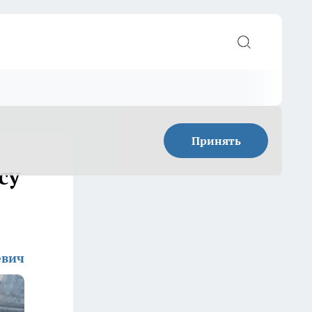
Принять
су
евич