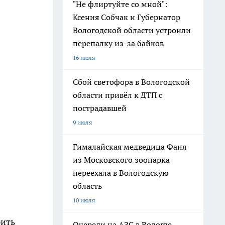
"Не флиртуйте со мной":
Ксения Собчак и Губернатор
Вологодской области устроили
перепалку из-за байков
16 июля
Сбой светофора в Вологодской
области привёл к ДТП с
пострадавшей
9 июля
Гималайская медведица Фаня
из Московского зоопарка
переехала в Вологодскую
область
10 июля
рить
Очереди на АЗС в Вологде