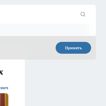
Принять
х
евич