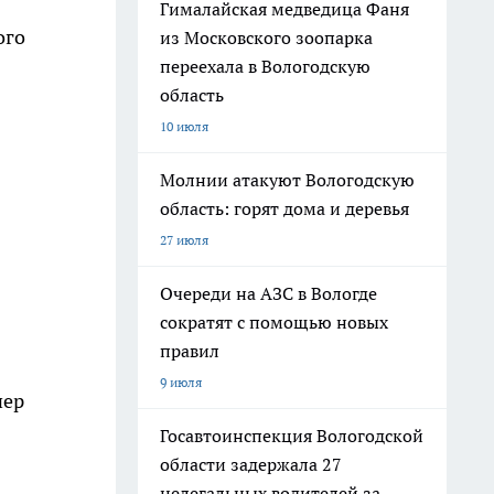
Гималайская медведица Фаня
ого
из Московского зоопарка
переехала в Вологодскую
область
10 июля
Молнии атакуют Вологодскую
область: горят дома и деревья
27 июля
Очереди на АЗС в Вологде
сократят с помощью новых
правил
9 июля
чер
Госавтоинспекция Вологодской
области задержала 27
нелегальных водителей за