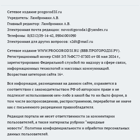
Сетевое издание
progorod35.r
u
Учредитель: Ламбринаки А.В.
Главный редактор: Ламбринаки А.В.
Электронная почта редакции:
novostigoroda1@yandex.ru
Телефоны: 8(8212)39-14-42, 89041001090
Электронная для других вопросов: x2dt@mail.ru
Сетевое издание WWW.PROGOROD35.RU (ВВВ.ПРОГОРОД35.РУ).
Регистрационный номер СМИ ЭЛ №ФС77-87303 от 08 мая 2024 г.,
зарегистрировано Федеральной службой по надзору в сфере связи,
информационных технологий и массовых коммуникаций.
Возрастная категория сайта 16+.
Вся информация, размещенная на данном сайте, охраняется в
соответствии с законодательством РФ об авторском праве и не
подлежит использованию кем-либо в какой бы то ни было форме, в
том числе воспроизведению, распространению, переработке не иначе
как с письменного разрешения правообладателя.
Редакция портала не несет ответственности за комментарии
пользователей, а также материалы рубрики "народные
новости".
Политика конфиденциальности и обработки персональных
данных пользователей
.