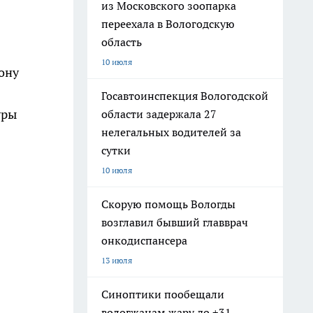
из Московского зоопарка
переехала в Вологодскую
область
10 июля
ону
Госавтоинспекция Вологодской
уры
области задержала 27
нелегальных водителей за
сутки
10 июля
Скорую помощь Вологды
возглавил бывший главврач
онкодиспансера
13 июля
Синоптики пообещали
вологжанам жару до +31