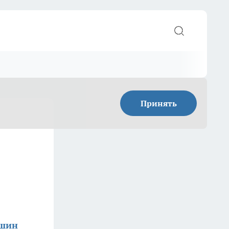
Принять
ишин