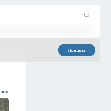
Принять
евич