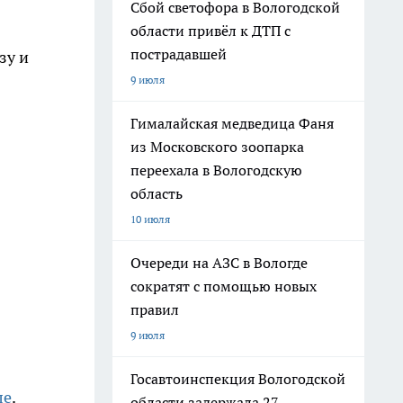
Сбой светофора в Вологодской
области привёл к ДТП с
пострадавшей
зу и
9 июля
Гималайская медведица Фаня
из Московского зоопарка
переехала в Вологодскую
область
10 июля
Очереди на АЗС в Вологде
сократят с помощью новых
правил
9 июля
Госавтоинспекция Вологодской
ле
.
области задержала 27