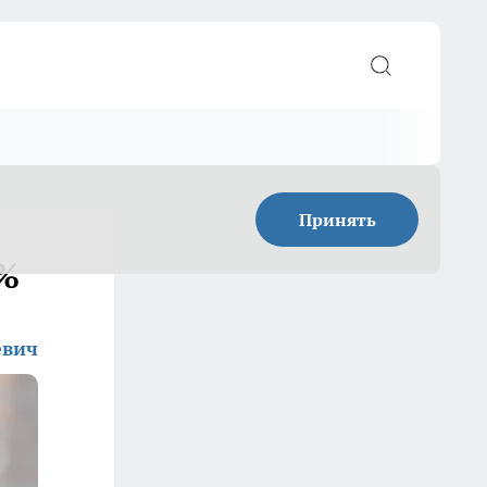
Принять
1%
евич