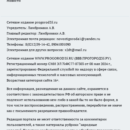
Новости
Сетевое издание
progorod35.r
u
Учредитель: Ламбринаки А.В.
Главный редактор: Ламбринаки А.В.
Электронная почта редакции:
novostigoroda1@yandex.ru
Телефоны: 8(8212)39-14-42, 89041001090
Электронная для других вопросов: x2dt@mail.ru
Сетевое издание WWW.PROGOROD35.RU (ВВВ.ПРОГОРОД35.РУ).
Регистрационный номер СМИ ЭЛ №ФС77-87303 от 08 мая 2024 г.,
зарегистрировано Федеральной службой по надзору в сфере связи,
информационных технологий и массовых коммуникаций.
Возрастная категория сайта 16+.
Вся информация, размещенная на данном сайте, охраняется в
соответствии с законодательством РФ об авторском праве и не
подлежит использованию кем-либо в какой бы то ни было форме, в
том числе воспроизведению, распространению, переработке не иначе
как с письменного разрешения правообладателя.
Редакция портала не несет ответственности за комментарии
пользователей, а также материалы рубрики "народные