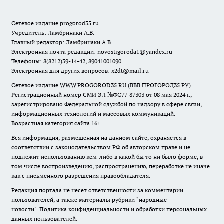
Сетевое издание
progorod35.r
u
Учредитель: Ламбринаки А.В.
Главный редактор: Ламбринаки А.В.
Электронная почта редакции:
novostigoroda1@yandex.ru
Телефоны: 8(8212)39-14-42, 89041001090
Электронная для других вопросов: x2dt@mail.ru
Сетевое издание WWW.PROGOROD35.RU (ВВВ.ПРОГОРОД35.РУ).
Регистрационный номер СМИ ЭЛ №ФС77-87303 от 08 мая 2024 г.,
зарегистрировано Федеральной службой по надзору в сфере связи,
информационных технологий и массовых коммуникаций.
Возрастная категория сайта 16+.
Вся информация, размещенная на данном сайте, охраняется в
соответствии с законодательством РФ об авторском праве и не
подлежит использованию кем-либо в какой бы то ни было форме, в
том числе воспроизведению, распространению, переработке не иначе
как с письменного разрешения правообладателя.
Редакция портала не несет ответственности за комментарии
пользователей, а также материалы рубрики "народные
новости".
Политика конфиденциальности и обработки персональных
данных пользователей
.