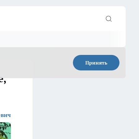
Принять
е,
евич