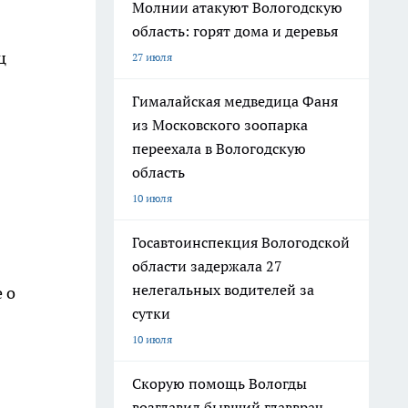
Молнии атакуют Вологодскую
область: горят дома и деревья
ц
27 июля
Гималайская медведица Фаня
из Московского зоопарка
переехала в Вологодскую
область
10 июля
Госавтоинспекция Вологодской
области задержала 27
нелегальных водителей за
 о
сутки
10 июля
Скорую помощь Вологды
возглавил бывший главврач