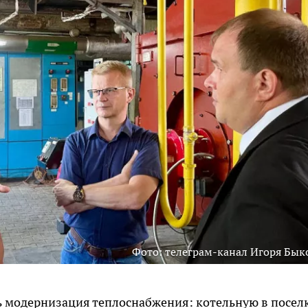
Фото: телеграм-канал Игоря Бык
ь модернизация теплоснабжения: котельную в посел