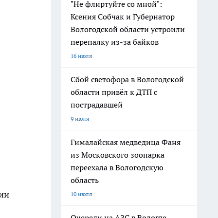
"Не флиртуйте со мной":
Ксения Собчак и Губернатор
Вологодской области устроили
перепалку из-за байков
16 июля
Сбой светофора в Вологодской
области привёл к ДТП с
пострадавшей
9 июля
Гималайская медведица Фаня
из Московского зоопарка
переехала в Вологодскую
область
ции
10 июля
Очереди на АЗС в Вологде