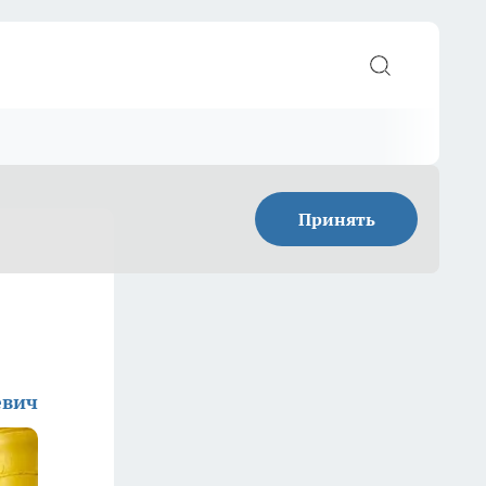
Принять
евич