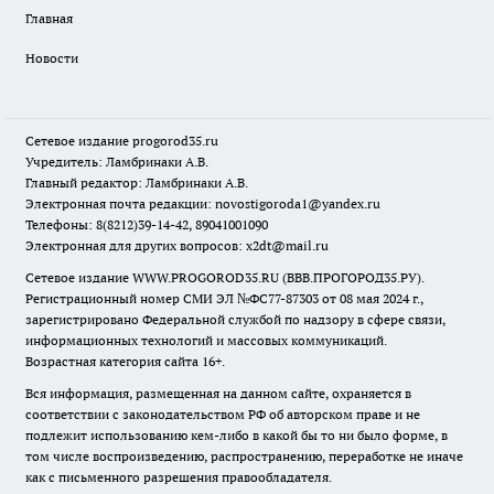
Главная
Новости
Сетевое издание
progorod35.r
u
Учредитель: Ламбринаки А.В.
Главный редактор: Ламбринаки А.В.
Электронная почта редакции:
novostigoroda1@yandex.ru
Телефоны: 8(8212)39-14-42, 89041001090
Электронная для других вопросов: x2dt@mail.ru
Сетевое издание WWW.PROGOROD35.RU (ВВВ.ПРОГОРОД35.РУ).
Регистрационный номер СМИ ЭЛ №ФС77-87303 от 08 мая 2024 г.,
зарегистрировано Федеральной службой по надзору в сфере связи,
информационных технологий и массовых коммуникаций.
Возрастная категория сайта 16+.
Вся информация, размещенная на данном сайте, охраняется в
соответствии с законодательством РФ об авторском праве и не
подлежит использованию кем-либо в какой бы то ни было форме, в
том числе воспроизведению, распространению, переработке не иначе
как с письменного разрешения правообладателя.