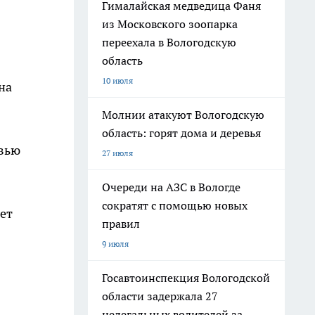
Гималайская медведица Фаня
из Московского зоопарка
переехала в Вологодскую
область
10 июля
на
Молнии атакуют Вологодскую
область: горят дома и деревья
овью
27 июля
Очереди на АЗС в Вологде
сократят с помощью новых
ет
правил
9 июля
Госавтоинспекция Вологодской
области задержала 27
нелегальных водителей за