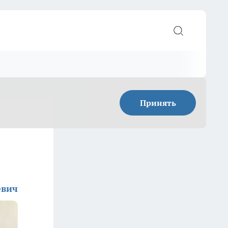
Принять
евич