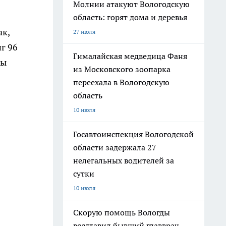
Молнии атакуют Вологодскую
область: горят дома и деревья
ак,
27 июля
г 96
Гималайская медведица Фаня
ны
из Московского зоопарка
переехала в Вологодскую
область
10 июля
Госавтоинспекция Вологодской
области задержала 27
нелегальных водителей за
сутки
10 июля
Скорую помощь Вологды
возглавил бывший главврач