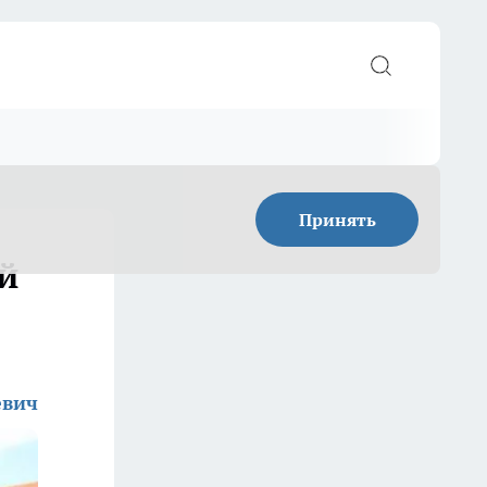
Принять
й
евич