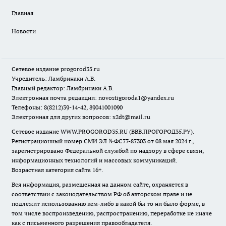
Главная
Новости
Сетевое издание
progorod35.r
u
Учредитель: Ламбринаки А.В.
Главный редактор: Ламбринаки А.В.
Электронная почта редакции:
novostigoroda1@yandex.ru
Телефоны: 8(8212)39-14-42, 89041001090
Электронная для других вопросов: x2dt@mail.ru
Сетевое издание WWW.PROGOROD35.RU (ВВВ.ПРОГОРОД35.РУ).
Регистрационный номер СМИ ЭЛ №ФС77-87303 от 08 мая 2024 г.,
зарегистрировано Федеральной службой по надзору в сфере связи,
информационных технологий и массовых коммуникаций.
Возрастная категория сайта 16+.
Вся информация, размещенная на данном сайте, охраняется в
соответствии с законодательством РФ об авторском праве и не
подлежит использованию кем-либо в какой бы то ни было форме, в
том числе воспроизведению, распространению, переработке не иначе
как с письменного разрешения правообладателя.