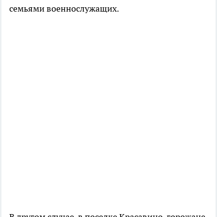
семьями военнослужащих.
В другом случае, в поселке Красавино, горожане,