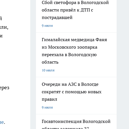
Сбой светофора в Вологодской
области привёл к ДТП с
пострадавшей
й
9 июля
ли,
и
Гималайская медведица Фаня
из Московского зоопарка
переехала в Вологодскую
область
10 июля
Очереди на АЗС в Вологде
ерез
сократят с помощью новых
правил
9 июля
Госавтоинспекция Вологодской
ле
.
области задержала 27