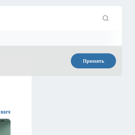
Принять
евич