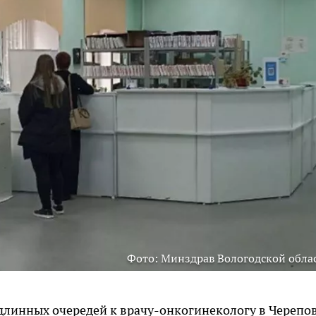
Фото: Минздрав Вологодской обла
длинных очередей к врачу-онкогинекологу в Черепов