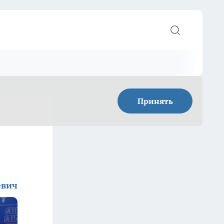
Принять
евич