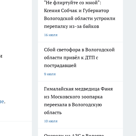
"Не флиртуйте со мной":
Ксения Собчак и Губернатор
Вологодской области устроили
перепалку из-за байков
16 июля
Сбой светофора в Вологодской
и
области привёл к ДТП с
пострадавшей
9 июля
Гималайская медведица Фаня
из Московского зоопарка
ле
.
переехала в Вологодскую
область
10 июля
Очереди на АЗС в Вологде