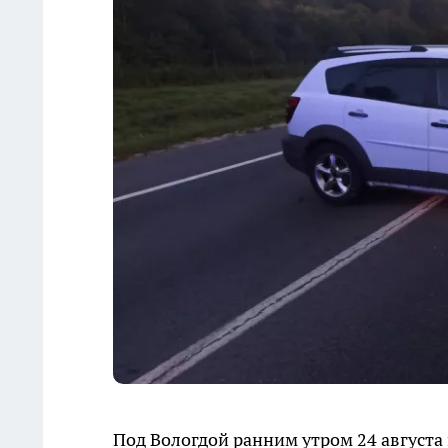
Под Вологдой ранним утром 24 август