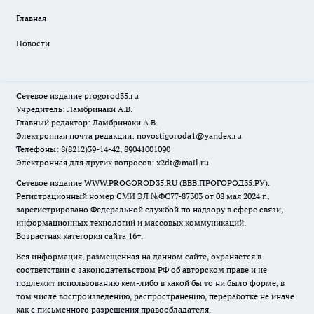
Главная
Новости
Сетевое издание
progorod35.r
u
Учредитель: Ламбринаки А.В.
Главный редактор: Ламбринаки А.В.
Электронная почта редакции:
novostigoroda1@yandex.ru
Телефоны: 8(8212)39-14-42, 89041001090
Электронная для других вопросов: x2dt@mail.ru
Сетевое издание WWW.PROGOROD35.RU (ВВВ.ПРОГОРОД35.РУ).
Регистрационный номер СМИ ЭЛ №ФС77-87303 от 08 мая 2024 г.,
зарегистрировано Федеральной службой по надзору в сфере связи,
информационных технологий и массовых коммуникаций.
Возрастная категория сайта 16+.
Вся информация, размещенная на данном сайте, охраняется в
соответствии с законодательством РФ об авторском праве и не
подлежит использованию кем-либо в какой бы то ни было форме, в
том числе воспроизведению, распространению, переработке не иначе
как с письменного разрешения правообладателя.