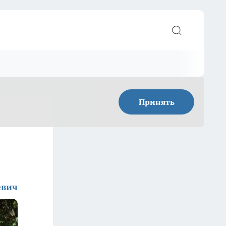
Принять
евич