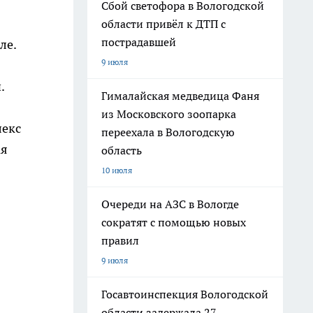
Сбой светофора в Вологодской
области привёл к ДТП с
пострадавшей
ле.
9 июля
.
Гималайская медведица Фаня
из Московского зоопарка
лекс
переехала в Вологодскую
ая
область
10 июля
Очереди на АЗС в Вологде
сократят с помощью новых
правил
9 июля
Госавтоинспекция Вологодской
области задержала 27