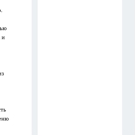
Молнии атакуют Вологодскую
.
область: горят дома и деревья
27 июля
тью
Гималайская медведица Фаня
 и
из Московского зоопарка
переехала в Вологодскую
область
10 июля
из
Госавтоинспекция Вологодской
области задержала 27
нелегальных водителей за
сутки
сть
10 июля
меню
Скорую помощь Вологды
возглавил бывший главврач