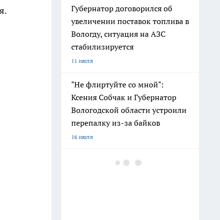
Губернатор договорился об
я.
увеличении поставок топлива в
Вологду, ситуация на АЗС
стабилизируется
11 июля
"Не флиртуйте со мной":
Ксения Собчак и Губернатор
Вологодской области устроили
перепалку из-за байков
16 июля
Сбой светофора в Вологодской
области привёл к ДТП с
пострадавшей
9 июля