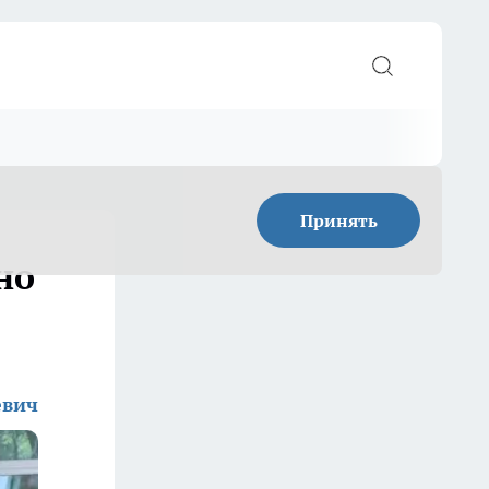
Принять
но
евич