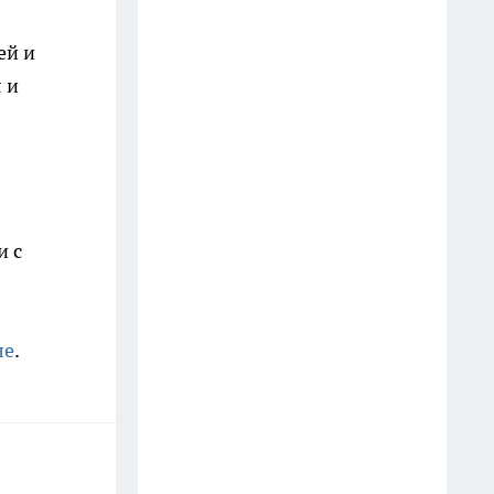
15 июля
ей и
В Вологде перед судом
 и
предстанут три родственницы
по делу об изготовлении
видеоконтента интимного
характера
17 июля
и с
Шесть человек спаслись из
горящего офиса в Вологодской
области
ле
.
14 июля
Суд отказал вологжанке в
возврате проданной квартиры
из-за мошенников