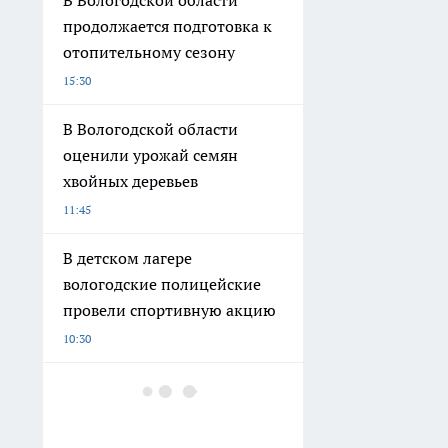
В Вологодской области
продолжается подготовка к
отопительному сезону
15:30
В Вологодской области
оценили урожай семян
хвойных деревьев
11:45
В детском лагере
вологодские полицейские
провели спортивную акцию
10:30
Житель Вологды потерял 40
тысяч рублей при попытке
снять квартиру для дочери в